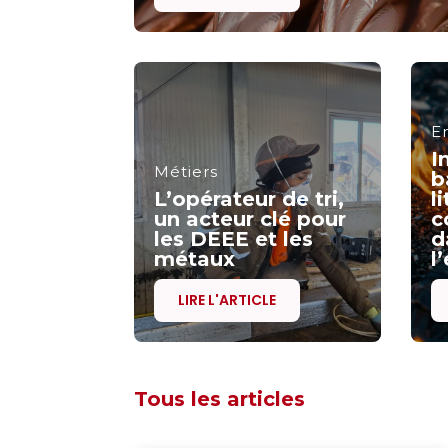
E
I
Métiers
b
L’opérateur de tri,
l
un acteur clé pour
c
les DEEE et les
d
métaux
l
LIRE L'ARTICLE
Tous les articles