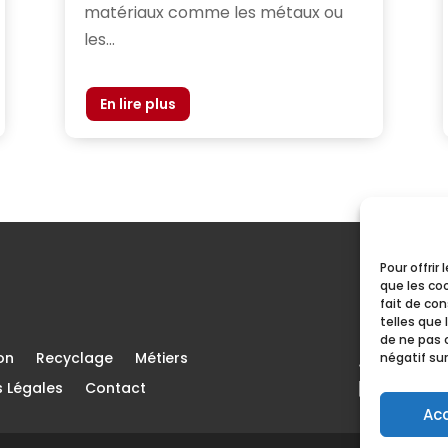
matériaux comme les métaux ou
les...
Pour offrir
que les co
EN 
fait de co
telles que 
de ne pas 
on
Recyclage
Métiers
négatif sur
s Légales
Contact
Ac