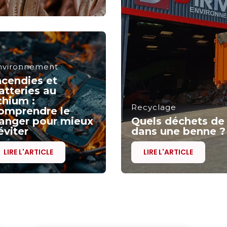
nvironnement
ncendies et
atteries au
ithium :
Recyclage
omprendre le
anger pour mieux
Quels déchets de
’éviter
dans une benne ?
LIRE L'ARTICLE
LIRE L'ARTICLE