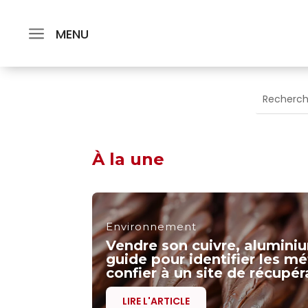
MENU
À la une
Environnement
Vendre son cuivre, aluminiu
guide pour identifier les mé
confier à un site de récupér
LIRE L'ARTICLE