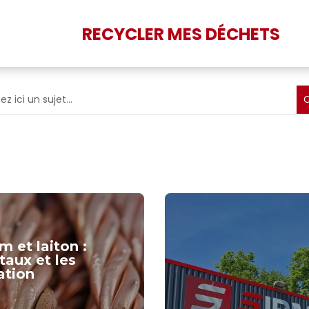
RECYCLER MES DÉCHETS
m et laiton :
taux et les
ation