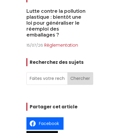
ution
La REP piles et
Les dérives 
une
accumulateurs :
PMCB
le
obligations et évolutions
Envir
15/07/26
2026
Réglementation
15/07/26
on
Recherchez des sujets
Partager cet article
Facebook