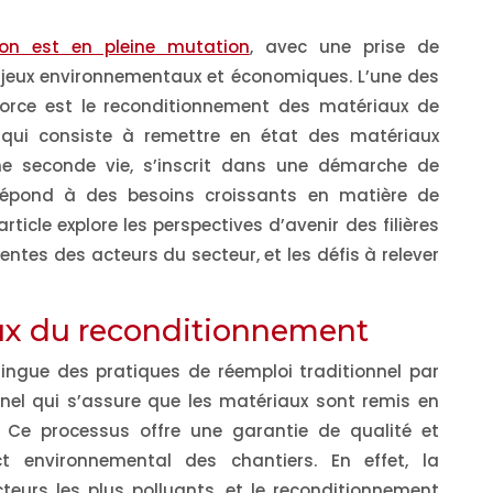
Les dérives de la REP
Lutte contre la poll
on est en pleine mutation
, avec une prise de
PMCB
plastique : bientôt 
njeux environnementaux et économiques. L’une des
loi pour généraliser 
Environnement
15/07/26
orce est le reconditionnement des matériaux de
réemploi des
emballages ?
 qui consiste à remettre en état des matériaux
e seconde vie, s’inscrit dans une démarche de
Réglementati
15/07/26
répond à des besoins croissants en matière de
article explore les perspectives d’avenir des filières
entes des acteurs du secteur, et les défis à relever
ux du reconditionnement
ingue des pratiques de réemploi traditionnel par
onnel qui s’assure que les matériaux sont remis en
 Ce processus offre une garantie de qualité et
ct environnemental des chantiers. En effet, la
cteurs les plus polluants, et le reconditionnement