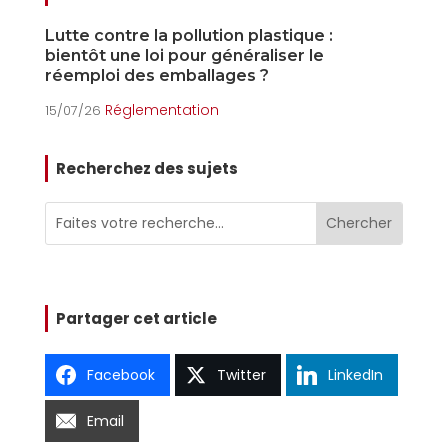
Lutte contre la pollution plastique :
L
bientôt une loi pour généraliser le
o
réemploi des emballages ?
15
Réglementation
15/07/26
Recherchez des sujets
Partager cet article
Facebook
Twitter
LinkedIn
Email