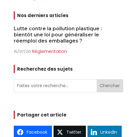
Nos derniers articles
Lutte contre la pollution plastique :
L
bientôt une loi pour généraliser le
o
réemploi des emballages ?
15
Réglementation
15/07/26
Recherchez des sujets
Partager cet article
Facebook
Twitter
LinkedIn