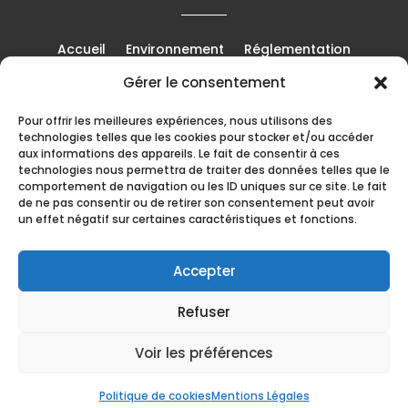
Accueil
Environnement
Réglementation
Recyclage
Métiers
Chantiers
Évènements
Gérer le consentement
Mentions Légales
Contact
Pour offrir les meilleures expériences, nous utilisons des
technologies telles que les cookies pour stocker et/ou accéder
aux informations des appareils. Le fait de consentir à ces
technologies nous permettra de traiter des données telles que le
EN PARTENARIAT AVEC
comportement de navigation ou les ID uniques sur ce site. Le fait
de ne pas consentir ou de retirer son consentement peut avoir
un effet négatif sur certaines caractéristiques et fonctions.
Accepter
Refuser
Voir les préférences
© Sirmet – 2024 – Tous droits réservés
Politique de cookies
Mentions Légales