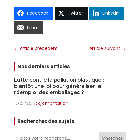
Facebook
Twitter
LinkedIn
Email
←
Article précédent
Article suivant
→
Nos derniers articles
Lutte contre la pollution plastique :
L
bientôt une loi pour généraliser le
o
réemploi des emballages ?
15
Réglementation
15/07/26
Recherchez des sujets