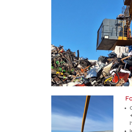
Fo
C
l