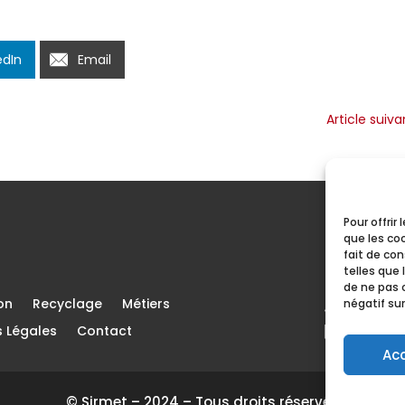
edIn
Email
Article suiva
Pour offrir
que les co
EN 
fait de co
telles que 
de ne pas 
on
Recyclage
Métiers
négatif sur
s Légales
Contact
Ac
© Sirmet – 2024 – Tous droits réservés