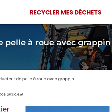
RECYCLER MES DÉCHETS
 pelle à roue avec grappin
ucteur de pelle à roue avec grappin
nce artificielle
ier
Les dérives de la REP
Lutte contre la poll