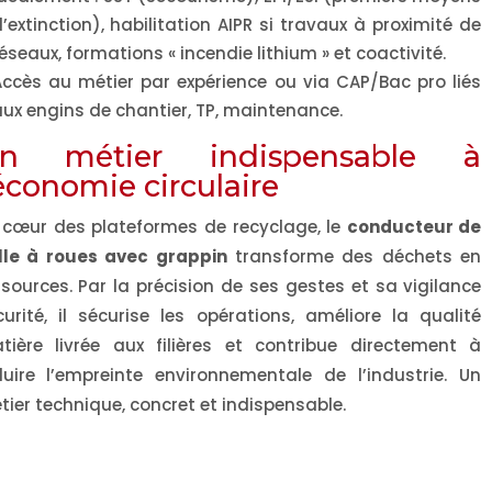
’extinction), habilitation
AIPR
si travaux à proximité de
éseaux, formations « incendie lithium » et
coactivité
.
ccès au métier par expérience ou via CAP/Bac pro liés
ux engins de chantier, TP, maintenance.
n métier indispensable à
’économie circulaire
 cœur des plateformes de recyclage, le
conducteur de
lle à roues avec grappin
transforme des déchets en
ssources
. Par la précision de ses gestes et sa vigilance
curité, il sécurise les opérations,
améliore la qualité
tière
livrée aux filières et contribue directement à
duire l’empreinte environnementale
de l’industrie. Un
tier technique, concret et indispensable.