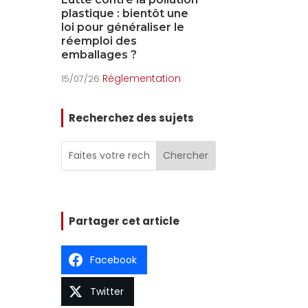
une
accumulateurs :
PMCB
le
obligations et évolutions
Envir
15/07/26
2026
Réglementation
15/07/26
on
Recherchez des sujets
Partager cet article
Facebook
Twitter