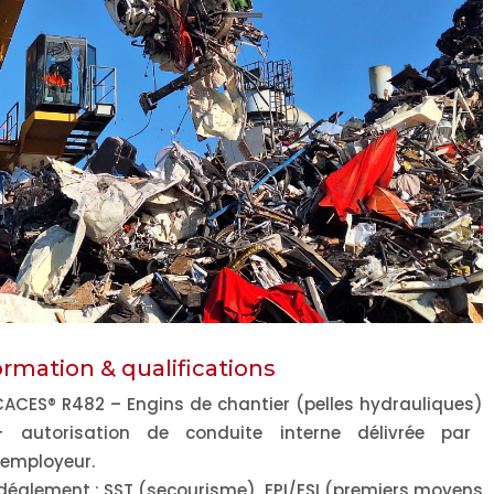
rmation & qualifications
ACES® R482 – Engins de chantier (pelles hydrauliques)
+
autorisation de conduite interne
délivrée par
’employeur.
Idéalement :
SST
(secourisme),
EPI/ESI
(premiers moyens