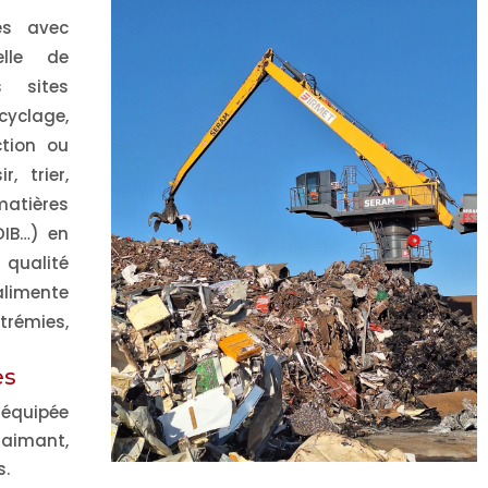
PMCB
plastique : bientôt 
es avec
loi pour généraliser 
elle de
Environnement
15/07/26
réemploi des
 sites
emballages ?
cyclage,
Réglementati
15/07/26
ction ou
ir, trier,
matières
 DIB…) en
 qualité
alimente
rémies,
es
 équipée
 aimant,
s.