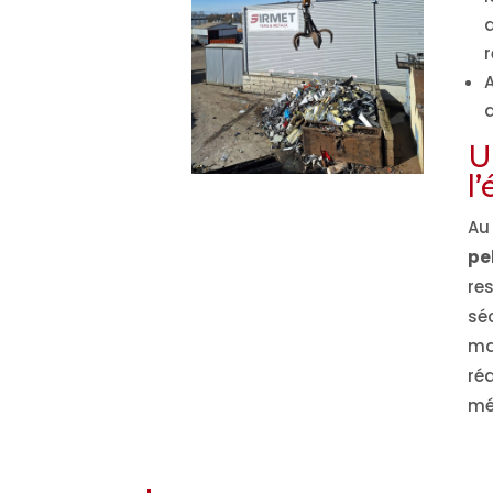
d
r
A
a
U
l
Au
pe
re
sé
ma
ré
mé