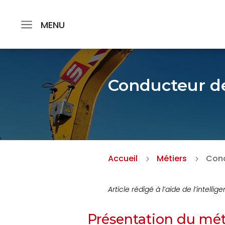
MENU
Conducteur de
Accueil
Métiers
Cond
5
5
Article rédigé à l’aide de l’intellige
Présentation du mét