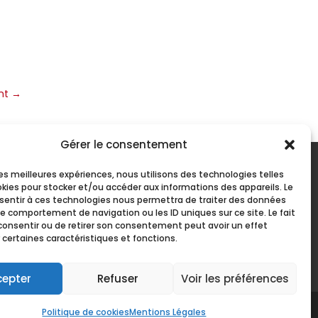
nt
→
Gérer le consentement
 les meilleures expériences, nous utilisons des technologies telles
okies pour stocker et/ou accéder aux informations des appareils. Le
PARTENARIAT AVEC
nsentir à ces technologies nous permettra de traiter des données
le comportement de navigation ou les ID uniques sur ce site. Le fait
consentir ou de retirer son consentement peut avoir un effet
 certaines caractéristiques et fonctions.
cepter
Refuser
Voir les préférences
Politique de cookies
Mentions Légales