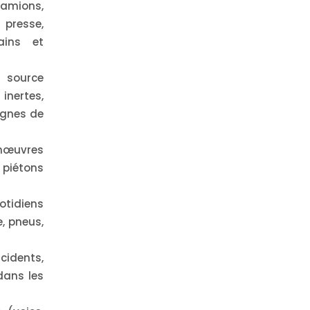
mions,
 presse,
dains et
 source
inertes,
ignes de
nœuvres
 piétons
tidiens
e, pneus,
idents,
dans les