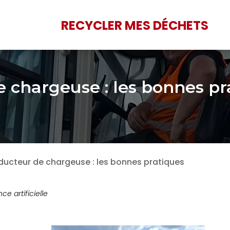
RECYCLER MES DÉCHETS
 chargeuse : les bonnes pr
ucteur de chargeuse : les bonnes pratiques
nce artificielle
Les dérives de la REP
Lutte contre la poll