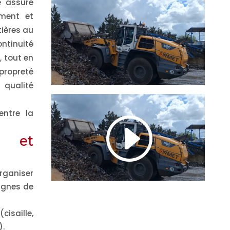
e assure
PMCB
plastique : bientôt 
ement et
loi pour généraliser
Environnement
15/07/26
tières au
réemploi des
emballages ?
ontinuité
, tout en
Réglementati
15/07/26
 propreté
 qualité
entre la
et
rganiser
ignes de
isaille,
).