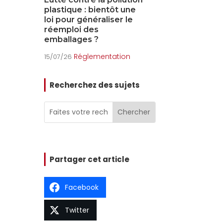
une
accumulateurs :
PMCB
 le
obligations et évolutions
Envir
15/07/26
2026
Réglementation
15/07/26
on
Recherchez des sujets
Partager cet article
Facebook
Twitter