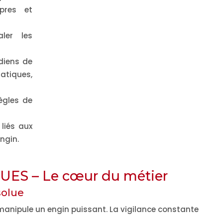
opres et
aler les
idiens de
atiques,
ègles de
liés aux
engin.
ES – Le cœur du métier
bsolue
anipule un engin puissant. La vigilance constante