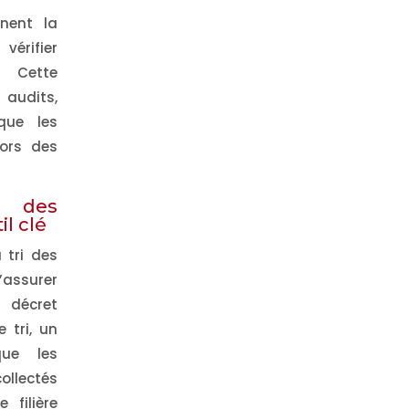
nnent la
vérifier
 Cette
 audits,
que les
ors des
i des
il clé
 tri des
’assurer
 décret
 tri, un
que les
llectés
 filière