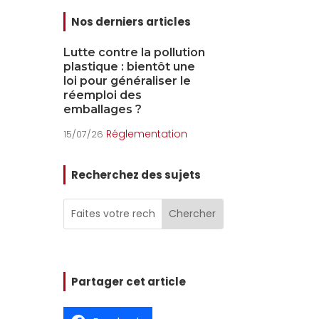
Nos derniers articles
ution
La REP piles et
Les dérives 
une
accumulateurs :
PMCB
le
obligations et évolutions
Envir
15/07/26
2026
Réglementation
15/07/26
on
Recherchez des sujets
Partager cet article