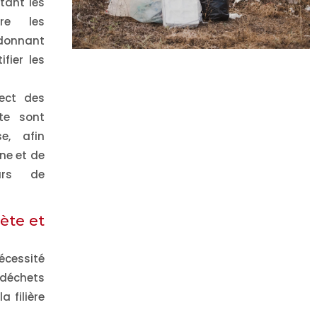
itant les
tre les
donnant
fier les
pect des
cte sont
e, afin
ne et de
eurs de
ète et
nécessité
 déchets
 filière