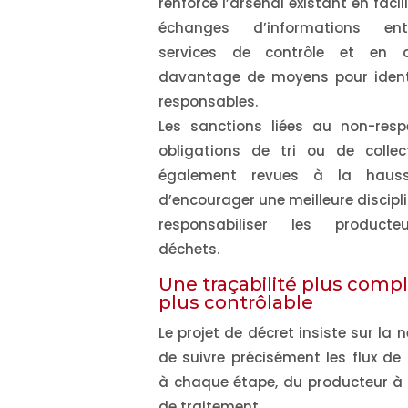
renforce l’arsenal existant en facil
échanges d’informations en
services de contrôle et en 
davantage de moyens pour identi
responsables.
Les sanctions liées au non-res
obligations de tri ou de colle
également revues à la hauss
d’encourager une meilleure discipli
responsabiliser les product
déchets.
Une traçabilité plus compl
plus contrôlable
Le projet de décret insiste sur la 
de suivre précisément les flux de
à chaque étape, du producteur à la
de traitement.