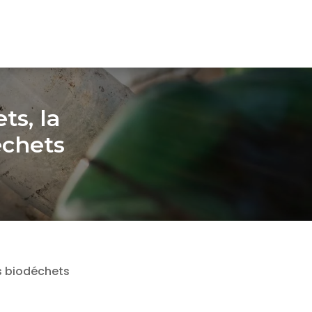
ts, la
déchets
es biodéchets