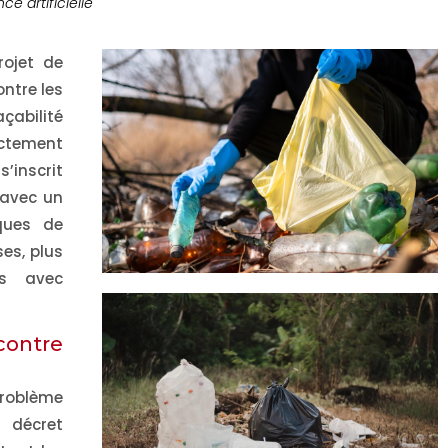
nce artificielle
ojet de
Les dérives de la REP
Lutte contre la poll
ontre les
PMCB
plastique : bientôt 
loi pour généraliser 
çabilité
Environnement
15/07/26
réemploi des
ictement
emballages ?
’inscrit
Réglementati
15/07/26
 avec un
iques de
es, plus
es avec
ontre
problème
e décret