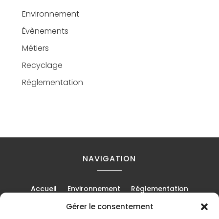
Environnement
Évènements
Métiers
Recyclage
Réglementation
NAVIGATION
Accueil
Environnement
Réglementation
Recyclage
Métiers
Chantiers
Évènements
Gérer le consentement
Mentions Légales
Contact