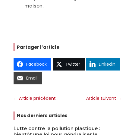
maison.
Partager l’article
Facebook
Twitter
LinkedIn
Email
←
Article précédent
Article suivant
→
Nos derniers articles
Lutte contre la pollution plastique :
L
bientôt une loi pour généraliser le
o