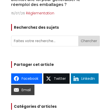
réemploi des emballages ?
15
Réglementation
15/07/26
Recherchez des sujets
Partager cet article
Facebook
Twitter
LinkedIn
Email
Catégories d’articles