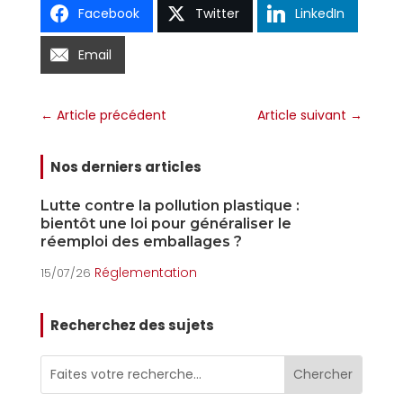
Facebook
Twitter
LinkedIn
Email
←
Article précédent
Article suivant
→
Nos derniers articles
Lutte contre la pollution plastique :
L
bientôt une loi pour généraliser le
o
réemploi des emballages ?
15
Réglementation
15/07/26
Recherchez des sujets