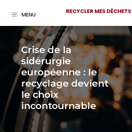
RECYCLER MES DÉCHETS
MENU
Crise de la
sidérurgie
européenne : le
recyclage devient
le choix
incontournable