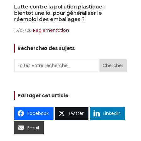
Lutte contre la pollution plastique :
L
bientôt une loi pour généraliser le
o
réemploi des emballages ?
15
Réglementation
15/07/26
Recherchez des sujets
Partager cet article
Facebook
Twitter
LinkedIn
Email